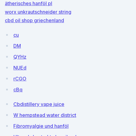
ätherisches hanföl pl
worx unkrautschneider string
cbd oil shop griechenland
cu
DM
QYHz
NUEd
rCGO
cBq
Cbdistillery vape juice
W hempstead water district
Fibromyalgie und hanföl